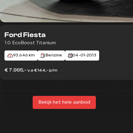
Ford Fiesta
1.0 EcoBoost Titanium
93.646 km
Benzine
04-01-2013
€ 7.995,-
v.a € 144,- p/m
Bekijk het hele aanbod