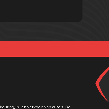
euring, in- en verkoop van auto’s. De
mheden en bovenal open en eerlijk naar
at er met hun auto gebeurd.