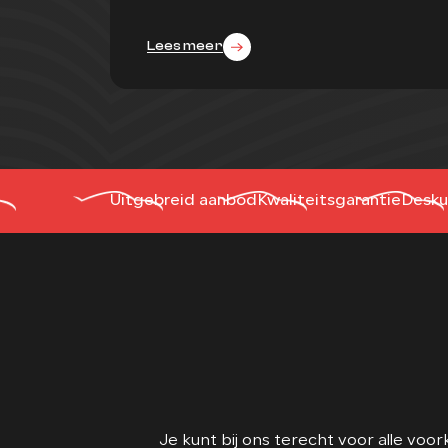
Uitgebreid aanbod
Kwaliteitsgarantie
Desku
Je kunt bij ons terecht voor alle vo
sterke punten daarbij zijn de persoon
de klanten toe. Klanten zi