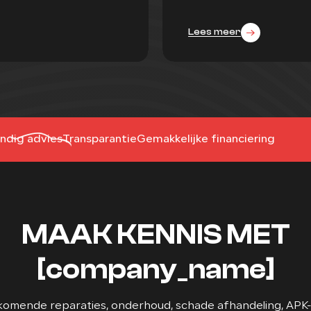
ndig advies
Transparantie
Gemakkelijke financiering
MAAK KENNIS MET
[company_name]
orkomende reparaties, onderhoud, schade afhandeling, APK-k
lijke aandacht, het leveren van kwalitatief goede werkzaa
jn bij ons altijd welkom in de werkplaats, ze mogen zien w