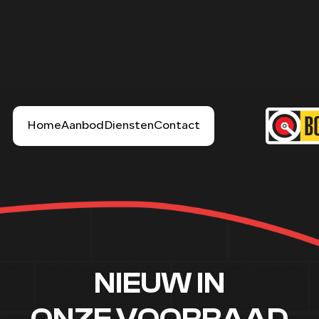
Bekijk het aanbod
Werkplaats afspraak
NIEUW IN
ONZE VOORRAAD