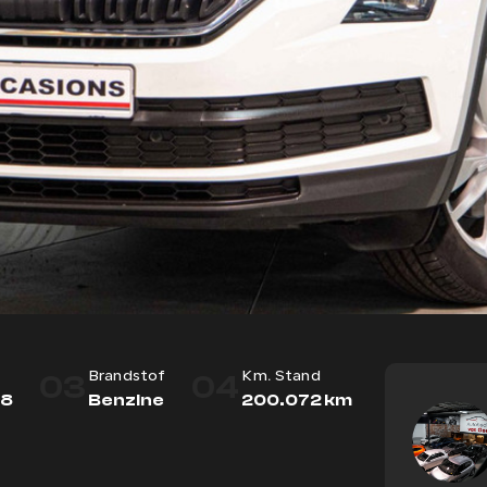
03
04
Brandstof
Km. Stand
18
Benzine
200.072 km