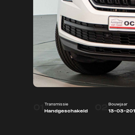
01
02
Transmissie
Bouwjaar
Handgeschakeld
13-03-20