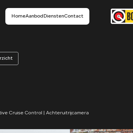
Home
Aanbod
Diensten
Contact
rzicht
ive Cruise Control | Achteruitrijcamera