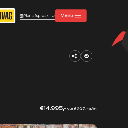
Menu
Plan afspraak
Home
Aanbod
Diensten
Werkplaats
Over ons
€14.995,-
v.a € 207,- p/m
Verkocht
Vacatures