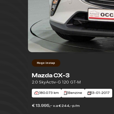
Hoge instap
Mazda CX-3
2.0 SkyActiv-G 120 GT-M
180.073 km
Benzine
13-01-2017
€ 13.995,-
v.a € 244,- p/m