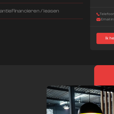
antie
Financieren / leasen
Telefoon
Email:
i
Ik h