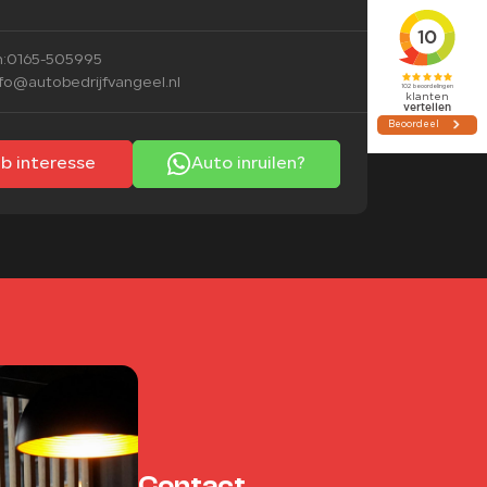
:
0165-505995
nfo@autobedrijfvangeel.nl
eb interesse
Auto inruilen?
Contact