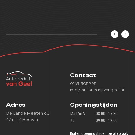
€ 7.995,-
Lees meer
v.a € 144,- p/m
Contact
0165-505995
info@autobedrijfvangeel.nl
Adres
Openingstijden
De Lange Meeten 6C
Ma t/m Vr
08:00 - 17:30
4741 TZ Hoeven
Za
09:00 - 12:00
Buiten openingstijden op afspraak