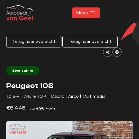
Menu
Terug naar overzicht
Terug naar overzicht
Home
Aanbod
Zeer zuinig
Diensten
Peugeot 108
Werkplaats
1.0 e-VTi Allure TOP! | Cabrio | Airco | Multimedia
Over ons
€5.445,-
v.a € 98,- p/m
Verkocht
Vacatures