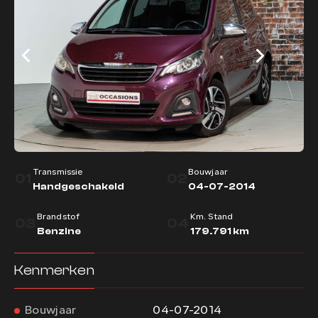
Contact
Transmissie
Bouwjaar
01
02
Handgeschakeld
04-07-2014
Brandstof
Km. Stand
03
04
Benzine
179.791 km
Kenmerken
Bouwjaar
04-07-2014