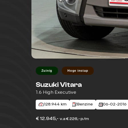
Zuinig
Hoge instap
Suzuki Vitara
1.6 High Executive
128.944 km
Benzine
06-02-2016
€ 12.945,-
v.a € 226,- p/m