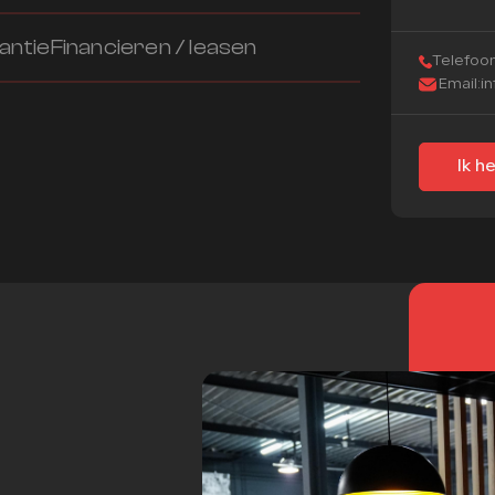
antie
Financieren / leasen
Telefoon
Email:
i
Ik h