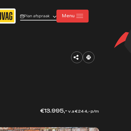
Menu
Plan afspraak
Home
Aanbod
Diensten
Werkplaats
Over ons
€13.995,-
v.a € 244,- p/m
Verkocht
Vacatures