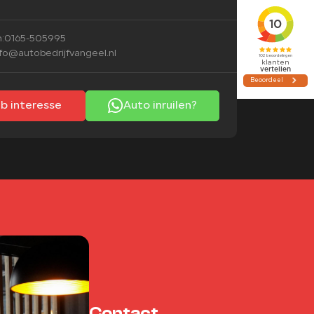
:
0165-505995
nfo@autobedrijfvangeel.nl
eb interesse
Auto inruilen?
Contact