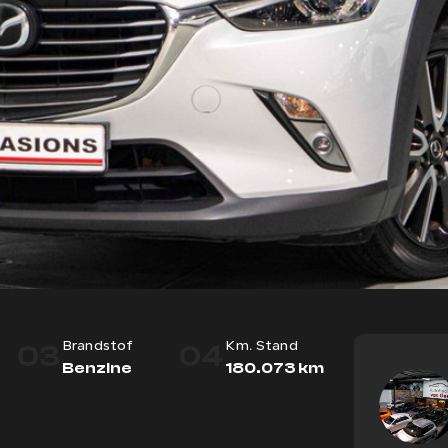
03
04
Brandstof
Km. Stand
Benzine
180.073 km