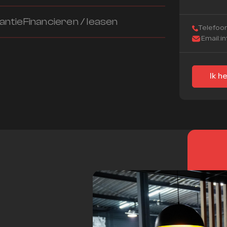
antie
Financieren / leasen
Telefoon
Email:
i
Ik h