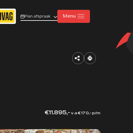
Menu
Plan afspraak
Home
Aanbod
Diensten
Werkplaats
Over ons
€11.895,-
v.a € 170,- p/m
Verkocht
Vacatures