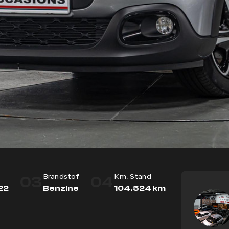
03
04
Brandstof
Km. Stand
22
Benzine
104.524 km