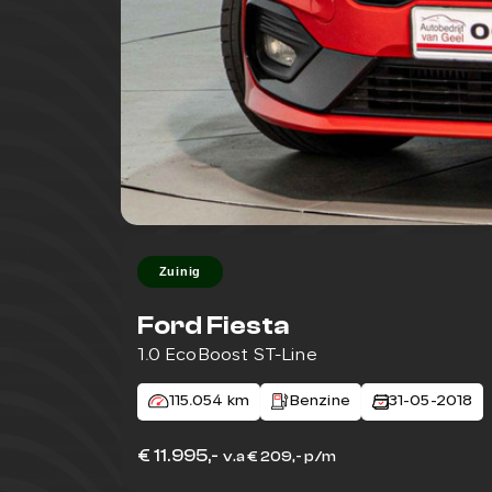
Zuinig
Ford Fiesta
1.0 EcoBoost ST-Line
115.054 km
Benzine
31-05-2018
€ 11.995,-
v.a € 209,- p/m