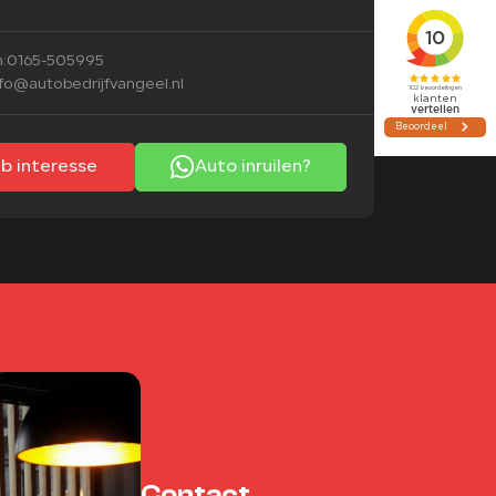
:
0165-505995
nfo@autobedrijfvangeel.nl
eb interesse
Auto inruilen?
Contact