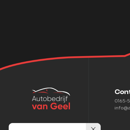
Con
0165-
info@a