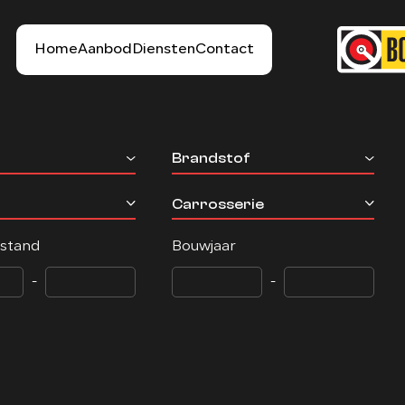
Home
Aanbod
Diensten
Contact
Brandstof
Carrosserie
rstand
Bouwjaar
-
-