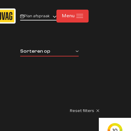
Menu
Plan afspraak
Home
Sorteren op
Aanbod
Diensten
Werkplaats
Over ons
Reset filters
Verkocht
Vacatures